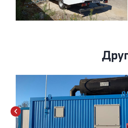
Друг
prev