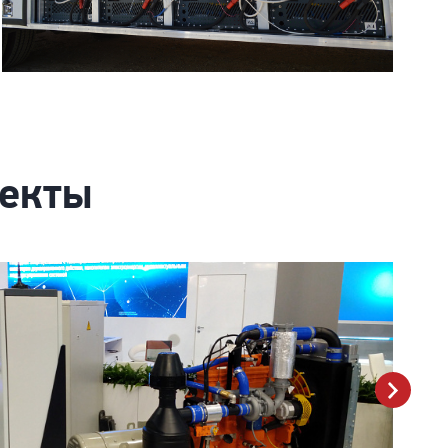
оекты
next