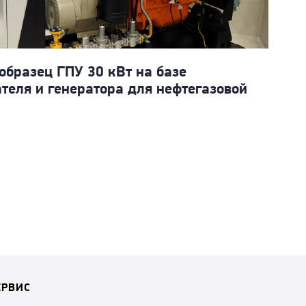
бразец ГПУ 30 кВт на базе
Га
ателя и генератора для нефтегазовой
ГП
7
Рег
ЕРВИС