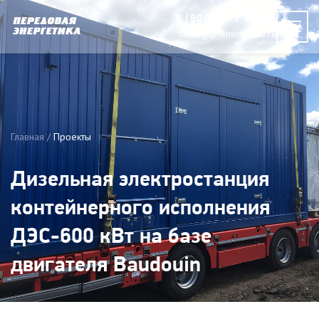
8 (800) 777 60 51
sales@p-energetica.ru
Главная
Проекты
Дизельная электростанция
контейнерного исполнения
ДЭС-600 кВт на базе
двигателя Baudouin