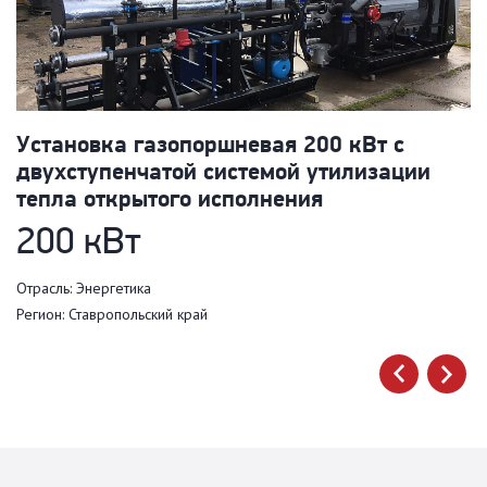
Установка газопоршневая 200 кВт с
Э
двухступенчатой системой утилизации
д
тепла открытого исполнения
т
200 кВт
Отрасль: Энергетика
Ре
Регион: Ставропольский край
next
prev