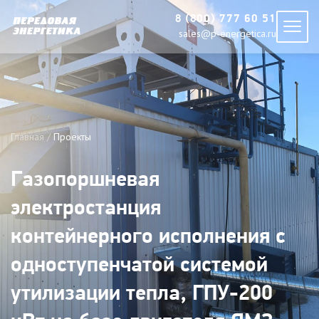
8 (800) 777 60 51
sales@p-energetica.ru
Главная
Проекты
Газопоршневая
электростанция
контейнерного исполнения с
одноступенчатой системой
утилизации тепла, ГПУ-200