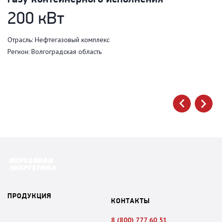
т
200 кВт
Я
Отрасль: Нефтегазовый комплекс
Регион: Волгоградская область
Ре
next
prev
ПРОДУКЦИЯ
КОНТАКТЫ
8 (800) 777 60 51