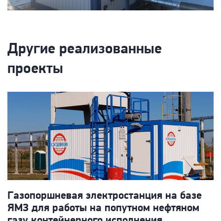
Другие реализованные
проекты
Газопоршневая электростанция на базе
Г
ЯМЗ для работы на попутном нефтяном
к
газу контейнерного исполнения
о