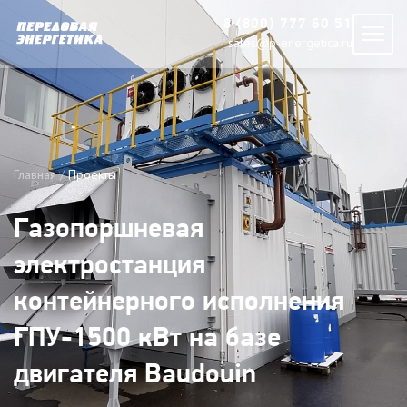
8 (800) 777 60 51
sales@p-energetica.ru
Главная
Проекты
Газопоршневая
электростанция
контейнерного исполнения
ГПУ-1500 кВт на базе
двигателя Baudouin