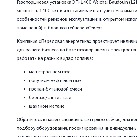
Газопоршневая установка ЭП-1400 Weichai Baudouin (1
мощность 1400 квт и изготавливается с учётом климат
особенностей регионов эксплуатации: в открытом испол
помещений), в блок-контейнере «Север».
Компания «Передовая энергетика» проектирует индиви
для вашего бизнеса на базе газопоршневых электроста
работать на разных видах топлива:
магистральном газе
попутном нефтяном газе
пропан-бутановой смеси
биогазе/синтез газе
шахтном метане
Обратитесь к нашим специалистам прямо сейчас, для ко
подбору оборудования, проектирования индивидуальн
задачи, реализация проектов связанных с когенерацией 