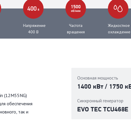
Напряжение
Частота
Жидкостное
400 В
вращения
охлаждение
Основная мощность
1400 кВт / 1750 к
in (12М55NG)
Синхронный генератор
для обеспечения
EVO TEC TCU468E
овного, так и