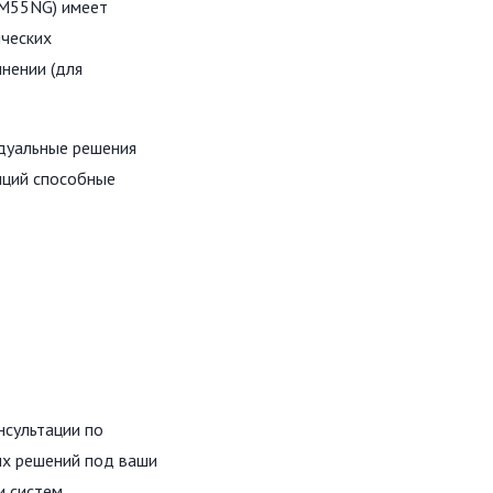
2М55NG) имеет
ических
нении (для
дуальные решения
нций способные
нсультации по
ых решений под ваши
и систем