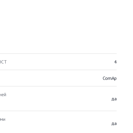
ОСТ
4
ComAp
ней
да
ими
да